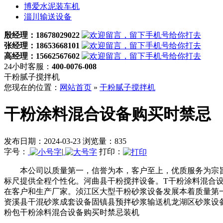
博爱水泥装车机
淄川输送设备
殷经理：18678029022
张经理：18653668101
高经理：15662567602
24小时客服：
400-0076-008
干粉腻子搅拌机
您现在的位置：
网站首页
»
干粉腻子搅拌机
干粉涂料混合设备购买时禁忌
发布日期：2024-03-23 浏览量：835
字号：
|
打印：
本公司以质量第一，信誉为本，客户至上，优质服务为宗旨
标尺提供全程个性化。河曲县干粉搅拌设备。T干粉涂料混合
在客户和生产厂家。浈江区大型干粉砂浆设备发展本着质量第
资溪县干混砂浆成套设备固镇县预拌砂浆输送机龙湖区砂浆设
粉包干粉涂料混合设备购买时禁忌装机