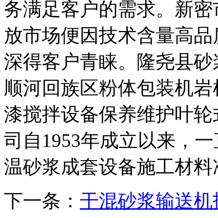
务满足客户的需求。新密
放市场便因技术含量高品
深得客户青睐。隆尧县砂
顺河回族区粉体包装机岩
漆搅拌设备保养维护叶轮
司自1953年成立以来，
温砂浆成套设备施工材料
下一条：
干混砂浆输送机