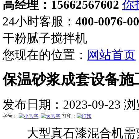
高经理：15662567602
24小时客服：
400-0076-0
干粉腻子搅拌机
您现在的位置：
网站首页
保温砂浆成套设备施
发布日期：2023-09-23 
字号：
|
打印：
大型真石漆混合机需要