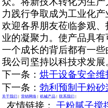
众。将新技术转化为生产
力践行争取成为工业化产
欢迎各界朋友莅临参观、
业的凝聚力。使产品具有
一个成长的背后都有一些
我公司坚持以科技求发展
下一条：
烘干设备安全维
下一条：
勃利预制干粉砂
关于我们
|
营销网络
|
机械产品
|
联系我们
|
友情链接：
干粉腻子搅