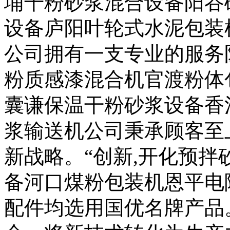
埔干粉砂浆混合设备阳谷
设备庐阳叶轮式水泥包装
公司拥有一支专业的服务
粉质感漆混合机官渡粉体
囊谦保温干粉砂浆设备香
浆输送机公司秉承顾客至
新战略。“创新,开化预
备河口煤粉包装机恩平电
配件均选用国优名牌产品