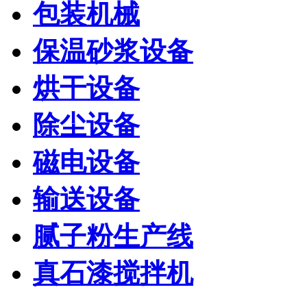
包装机械
保温砂浆设备
烘干设备
除尘设备
磁电设备
输送设备
腻子粉生产线
真石漆搅拌机